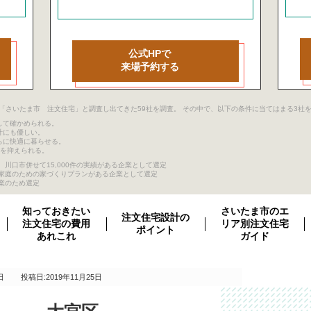
公式HPで
来場予約する
ージ目まで「さいたま市 注文住宅」と調査し出てきた59社を調査。 その中で、以下の条件に当てはまる3
して確かめられる。
計にも優しい。
らに快適に暮らせる。
クを抑えられる。
川口市併せて15,000件の実績がある企業として選定
き家庭のための家づくりプランがある企業として選定
業のため選定
知っておきたい
さいたま市のエ
注文住宅設計の
注文住宅の費用
リア別注文住宅
ポイント
あれこれ
ガイド
日
投稿日:2019年11月25日