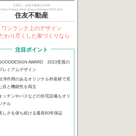
引用元：住友不動産公式HP
https://www.j-urban.jp/gooddesign/2023.php
住友不動産
ワンランク上のデザイン
だわり尽くした家づくりなら
注目ポイント
GOODDESIGN AWARD 2023受賞の
プレミアムデザイン
自浄作用のあるオリジナル外装材で見
た目と機能性を両立
キッチンやバスなどの住宅設備もオリ
ジナル
美しさを保ち続ける最長60年保証