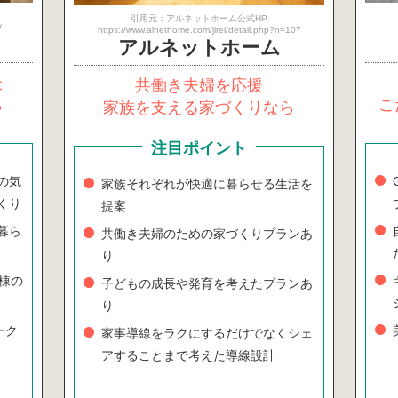
引用元：アルネットホーム公式HP
/
https://www.alnethome.com/jirei/detail.php?n=107
アルネット
ホーム
た
共働き夫婦を応援
ら
こ
家族を支える家づくりなら
注目ポイント
の気
家族それぞれが快適に暮らせる生活を
くり
提案
暮ら
共働き夫婦のための家づくりプランあ
り
0棟の
子どもの成長や発育を考えたプランあ
り
ーク
家事導線をラクにするだけでなくシェ
アすることまで考えた導線設計