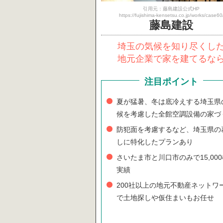
引用元：藤島建設公式HP
https://fujishima-kensetsu.co.jp/works/case60
藤島建設
埼玉の気候を知り尽くし
地元企業で家を建てるな
注目ポイント
夏が猛暑、冬は底冷えする埼玉県
候を考慮した全館空調設備の家づ
防犯面を考慮するなど、埼玉県の
しに特化したプランあり
さいたま市と川口市のみで15,00
実績
200社以上の地元不動産ネットワ
で土地探しや仮住まいもお任せ