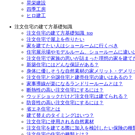
晃栄建設
四季工房
ヒロ建工
注文住宅の建て方基礎知識
注文住宅の建て方基礎知識_top
注文住宅で屋上を作りたい
家を建てたい人はショールームに行くべき
住宅展示場やモデルルーム、ショールームに違い
注文住宅で家族の思いが詰まった理想の家を建て
新築住宅にはどんな保証がある？
身体に優しそうな自然素材の家メリット・デメリ
注文住宅と分譲住宅と建売住宅の違いはあるの？
家事導線が楽になるランドリールームとは？
断熱性の高い注文住宅にするには？
ウッドショックだけど注文住宅は建てられる？
防音性の高い注文住宅にするには？
省エネ住宅とは
建て替えのタイミングはいつ？
注文住宅に使用される自然素材
注文住宅を建てる際に加入を検討したい保険の種
注文住宅の住宅の種類とは？