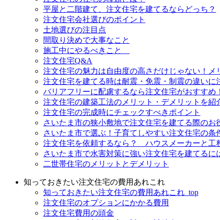
平屋と二階建て、注文住宅を建てるならどっち？
注文住宅会社選びのポイント
土地選びの注目点
間取り決めで大事なこと
施工中にやるべきこと
注文住宅Q&A
注文住宅の魅力は自由度の高さだけじゃない！メ
注文住宅を建てる時は耐震・免震・制震の違いに
バリアフリーに配慮するなら注文住宅がおすすめ
注文住宅の建築工法のメリット・デメリットを紹
注文住宅の完成時にチェックすべきポイント
さいたま市の狭小敷地で注文住宅を建てる際のお
さいたま市で選ぶ！子育てしやすい注文住宅の条
注文住宅を依頼するなら？ ハウスメーカーと工
さいたま市で水害対策に強い注文住宅を建てるに
二世帯住宅のメリットとデメリット
知っておきたい注文住宅の費用あれこれ
知っておきたい注文住宅の費用あれこれ_top
注文住宅のオプションにかかる費用
注文住宅費用の頭金