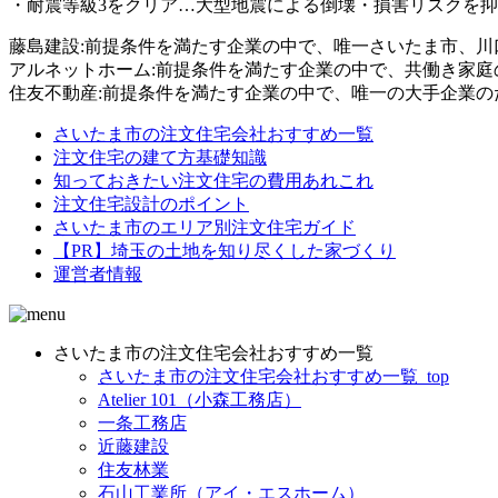
・耐震等級3をクリア…大型地震による倒壊・損害リスクを
藤島建設:前提条件を満たす企業の中で、唯一さいたま市、川口
アルネットホーム:前提条件を満たす企業の中で、共働き家
住友不動産:前提条件を満たす企業の中で、唯一の大手企業の
さいたま市の注文住宅会社おすすめ一覧
注文住宅の建て方基礎知識
知っておきたい注文住宅の費用あれこれ
注文住宅設計のポイント
さいたま市のエリア別注文住宅ガイド
【PR】埼玉の土地を知り尽くした家づくり
運営者情報
さいたま市の注文住宅会社おすすめ一覧
さいたま市の注文住宅会社おすすめ一覧_top
Atelier 101（小森工務店）
一条工務店
近藤建設
住友林業
石山工業所（アイ・エスホーム）