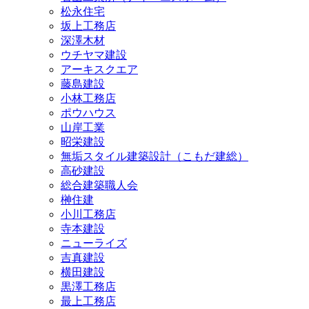
松永住宅
坂上工務店
深澤木材
ウチヤマ建設
アーキスクエア
藤島建設
小林工務店
ポウハウス
山岸工業
昭栄建設
無垢スタイル建築設計（こもだ建総）
高砂建設
総合建築職人会
榊住建
小川工務店
寺本建設
ニューライズ
吉真建設
横田建設
黒澤工務店
最上工務店