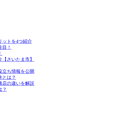
リットを4つ紹介
注目！
！
介【さいたま市】
役立ち情報を公開
件とは？
務店の違いを解説
は？