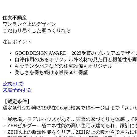
住友不動産
ワンランク上のデザイン
こだわり尽くした家づくりなら
注目ポイント
GOODDESIGN AWARD 2023受賞のプレミアムデザイ
自浄作用のあるオリジナル外装材で見た目と機能性を両
キッチンやバスなどの住宅設備もオリジナル
美しさを保ち続ける最長60年保証
公式HPで
来場予約する
【選定条件】
選定条件:2024年3/19現在Google検索で10ページ目
・展示場／モデルハウスがある…実際の家づくりを体感して
・ZEHビルダー…省エネ性能の高い住宅が建てられ、家計に
・ZEH以上の断熱性能をクリア…ZEH以上の暖かさでさらに