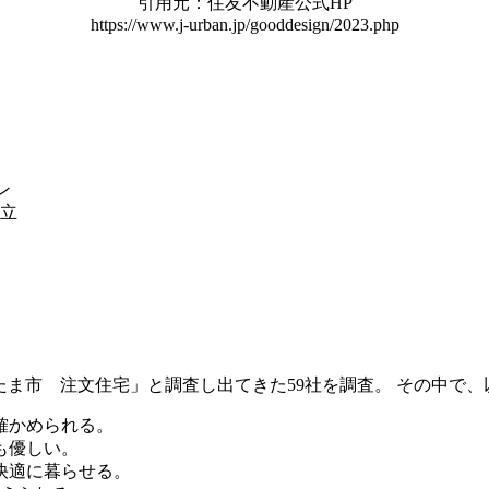
引用元：住友不動産公式HP
https://www.j-urban.jp/gooddesign/2023.php
ン
立
まで「さいたま市 注文住宅」と調査し出てきた59社を調査。 その
確かめられる。
も優しい。
快適に暮らせる。