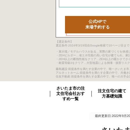
公式HPで
来場予約する
【選定条件】
選定条件:2024年3/19現在Google検索で10ペ
・展示場／モデルハウスがある…実際の家づくりを体感
・ZEHビルダー…省エネ性能の高い住宅が建てられ、家
・ZEH以上の断熱性能をクリア…ZEH以上の暖かさでさ
・耐震等級3をクリア…大型地震による倒壊・損害リス
藤島建設:前提条件を満たす企業の中で、唯一さいたま市、
アルネットホーム:前提条件を満たす企業の中で、共働
住友不動産:前提条件を満たす企業の中で、唯一の大手企
さいたま市の注
注文住宅の建て
文住宅会社おす
方基礎知識
すめ一覧
最終更新日:2022年9月2