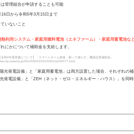
合は管理組合が申請することも可能
16日から令和5年3月15日まで
していないこと
陽熱利用システム・家庭用燃料電池（エネファーム）・家庭用蓄電池な
ずれにかについて補助金を支給します。
【令和4年度実施について】「スマートホーム推進・創って減らす」機器設置補助金」
www.city.saitama.jp/001/009/015/010/001/p035077.html
太陽光発電設備」と「家庭用蓄電池」は両方設置した場合、それぞれの補
光発電設備」と「ZEH（ネット・ゼロ・エネルギー・ハウス）」を同時