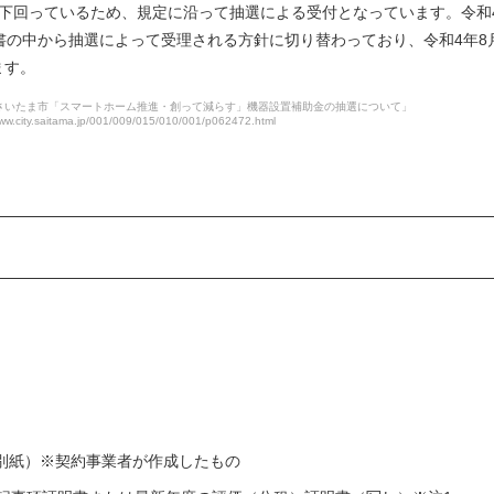
円を下回っているため、規定に沿って抽選による受付となっています。令和
書の中から抽選によって受理される方針に切り替わっており、令和4年8月
ます。
度さいたま市「スマートホーム推進・創って減らす」機器設置補助金の抽選について」
www.city.saitama.jp/001/009/015/010/001/p062472.html
 別紙）※契約事業者が作成したもの