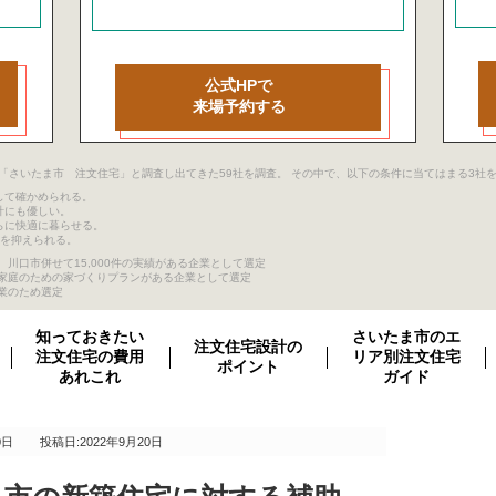
公式HPで
来場予約する
ージ目まで「さいたま市 注文住宅」と調査し出てきた59社を調査。 その中で、以下の条件に当てはまる3
して確かめられる。
計にも優しい。
らに快適に暮らせる。
クを抑えられる。
川口市併せて15,000件の実績がある企業として選定
き家庭のための家づくりプランがある企業として選定
業のため選定
知っておきたい
さいたま市のエ
注文住宅設計の
注文住宅の費用
リア別注文住宅
ポイント
あれこれ
ガイド
0日
投稿日:2022年9月20日