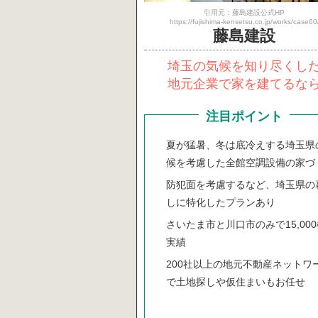
引用元：藤島建設公式HP
https://fujishima-kensetsu.co.jp/works/case60
藤島建設
埼玉の気候を知り尽くし
地元企業で家を建てるな
注目ポイント
夏が猛暑、冬は底冷えする埼玉県
候を考慮した全館空調設備の家づ
防犯面を考慮するなど、埼玉県の
しに特化したプランあり
さいたま市と川口市のみで15,00
実績
200社以上の地元不動産ネットワ
で土地探しや仮住まいもお任せ