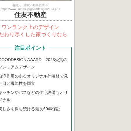
引用元：住友不動産公式HP
https://www.j-urban.jp/gooddesign/2023.php
住友不動産
ワンランク上のデザイン
だわり尽くした家づくりなら
注目ポイント
GOODDESIGN AWARD 2023受賞の
プレミアムデザイン
自浄作用のあるオリジナル外装材で見
た目と機能性を両立
キッチンやバスなどの住宅設備もオリ
ジナル
美しさを保ち続ける最長60年保証