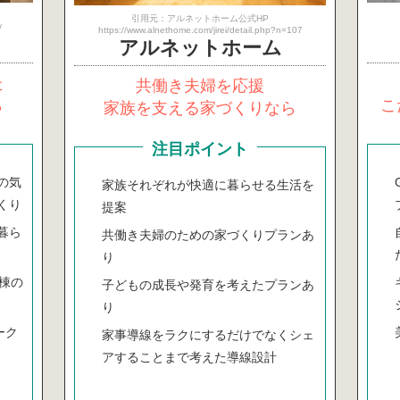
引用元：アルネットホーム公式HP
/
https://www.alnethome.com/jirei/detail.php?n=107
アルネット
ホーム
た
共働き夫婦を応援
ら
こ
家族を支える家づくりなら
注目ポイント
の気
家族それぞれが快適に暮らせる生活を
くり
提案
暮ら
共働き夫婦のための家づくりプランあ
り
0棟の
子どもの成長や発育を考えたプランあ
り
ーク
家事導線をラクにするだけでなくシェ
アすることまで考えた導線設計