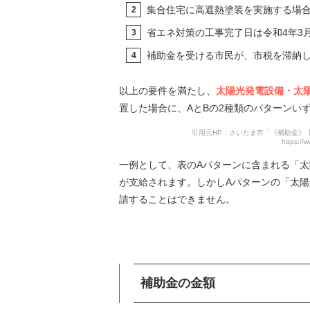
集合住宅に高遮熱塗装を実施する場
省エネ対策の工事完了日は令和4年3月
補助金を受ける市民が、市税を滞納
以上の要件を満たし、
太陽光発電設備・太
置した場合に、AとBの2種類のパターンい
引用元HP：さいたま市「《補助金》
https://
一例として、表のAパターンに含まれる「
が支給されます。しかしAパターンの「太陽
請することはできません。
補助金の金額