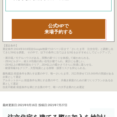
公式HPで
来場予約する
【選定条件】
選定条件:2024年3/19現在Google検索で10ページ目まで「さいたま市 注文住宅」と調査し出
てきた59社を調査。 その中で、以下の条件に当てはまる3社をおすすめとしてピックアップ。
・展示場／モデルハウスがある…実際の家づくりを体感して確かめられる。
・ZEHビルダー…省エネ性能の高い住宅が建てられ、家計にも優しい。
・ZEH以上の断熱性能をクリア…ZEH以上の暖かさでさらに快適に暮らせる。
・耐震等級3をクリア…大型地震による倒壊・損害リスクを抑えられる。
藤島建設:前提条件を満たす企業の中で、唯一さいたま市、川口市併せて15,000件の実績がある
企業として選定
アルネットホーム:前提条件を満たす企業の中で、共働き家庭のための家づくりプランがある企
業として選定
住友不動産:前提条件を満たす企業の中で、唯一の大手企業のため選定
最終更新日:2021年9月16日
投稿日:2021年7月27日