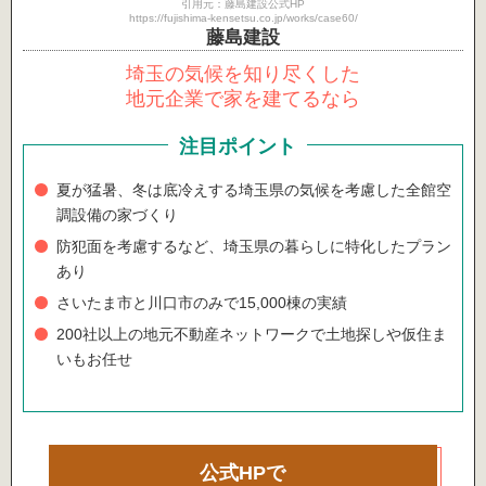
引用元：藤島建設公式HP
https://fujishima-kensetsu.co.jp/works/case60/
藤島建設
埼玉の気候を知り尽くした
地元企業で家を建てるなら
注目ポイント
夏が猛暑、冬は底冷えする埼玉県の気候を考慮した全館空
調設備の家づくり
防犯面を考慮するなど、埼玉県の暮らしに特化したプラン
あり
さいたま市と川口市のみで15,000棟の実績
200社以上の地元不動産ネットワークで土地探しや仮住ま
いもお任せ
公式HPで