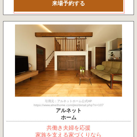
来場予約する
引用元：アルネットホーム公式HP
https://www.alnethome.com/jirei/detail.php?n=107
アルネット
ホーム
共働き夫婦を応援
家族を支える家づくりなら