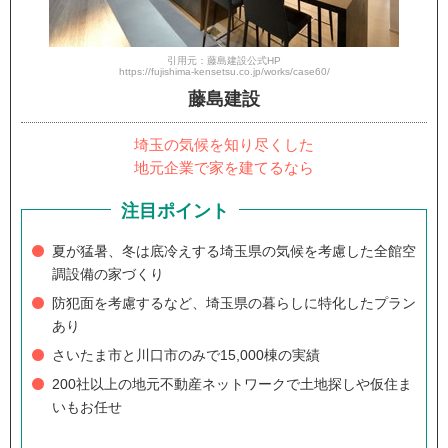
引用元：藤島建設公式HP
https://fujishima-kensetsu.co.jp/works/case60/
藤島建設
埼玉の気候を知り尽くした
地元企業で家を建てるなら
注目ポイント
夏が猛暑、冬は底冷えする埼玉県の気候を考慮した全館空
調設備の家づくり
防犯面を考慮するなど、埼玉県の暮らしに特化したプラン
あり
さいたま市と川口市のみで15,000棟の実績
200社以上の地元不動産ネットワークで土地探しや仮住ま
いもお任せ