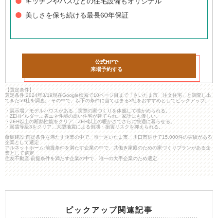
キッチンやバスなどの住宅設備もオリジナル
美しさを保ち続ける最長60年保証
公式HPで
来場予約する
【選定条件】
選定条件:2024年3/19現在Google検索で10ページ目まで「さいたま市 注文住宅」と調査し出
てきた59社を調査。 その中で、以下の条件に当てはまる3社をおすすめとしてピックアップ。
・展示場／モデルハウスがある…実際の家づくりを体感して確かめられる。
・ZEHビルダー…省エネ性能の高い住宅が建てられ、家計にも優しい。
・ZEH以上の断熱性能をクリア…ZEH以上の暖かさでさらに快適に暮らせる。
・耐震等級3をクリア…大型地震による倒壊・損害リスクを抑えられる。
藤島建設:前提条件を満たす企業の中で、唯一さいたま市、川口市併せて15,000件の実績がある
企業として選定
アルネットホーム:前提条件を満たす企業の中で、共働き家庭のための家づくりプランがある企
業として選定
住友不動産:前提条件を満たす企業の中で、唯一の大手企業のため選定
ピックアップ関連記事