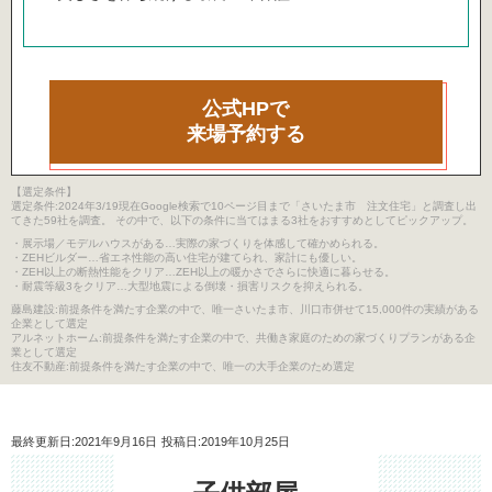
公式HPで
来場予約する
【選定条件】
選定条件:2024年3/19現在Google検索で10ページ目まで「さいたま市 注文住宅」と調査し出
てきた59社を調査。 その中で、以下の条件に当てはまる3社をおすすめとしてピックアップ。
・展示場／モデルハウスがある…実際の家づくりを体感して確かめられる。
・ZEHビルダー…省エネ性能の高い住宅が建てられ、家計にも優しい。
・ZEH以上の断熱性能をクリア…ZEH以上の暖かさでさらに快適に暮らせる。
・耐震等級3をクリア…大型地震による倒壊・損害リスクを抑えられる。
藤島建設:前提条件を満たす企業の中で、唯一さいたま市、川口市併せて15,000件の実績がある
企業として選定
アルネットホーム:前提条件を満たす企業の中で、共働き家庭のための家づくりプランがある企
業として選定
住友不動産:前提条件を満たす企業の中で、唯一の大手企業のため選定
最終更新日:2021年9月16日
投稿日:2019年10月25日