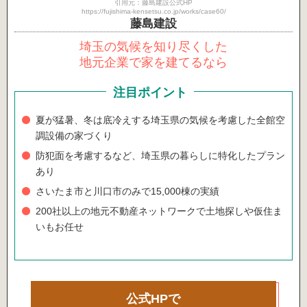
引用元：藤島建設公式HP
https://fujishima-kensetsu.co.jp/works/case60/
藤島建設
埼玉の気候を知り尽くした
地元企業で家を建てるなら
注目ポイント
夏が猛暑、冬は底冷えする埼玉県の気候を考慮した全館空
調設備の家づくり
防犯面を考慮するなど、埼玉県の暮らしに特化したプラン
あり
さいたま市と川口市のみで15,000棟の実績
200社以上の地元不動産ネットワークで土地探しや仮住ま
いもお任せ
公式HPで