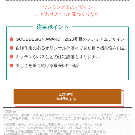
ワンランク上のデザイン
こだわり尽くした家づくりなら
注目ポイント
GOODDESIGN AWARD 2023受賞のプレミアムデザイン
自浄作用のあるオリジナル外装材で見た目と機能性を両立
キッチンやバスなどの住宅設備もオリジナル
美しさを保ち続ける最長60年保証
公式HPで
来場予約する
【選定条件】
選定条件:2024年3/19現在Google検索で10ページ目まで「さいたま市 注文住宅」と調査し出
てきた59社を調査。 その中で、以下の条件に当てはまる3社をおすすめとしてピックアップ。
・展示場／モデルハウスがある…実際の家づくりを体感して確かめられる。
・ZEHビルダー…省エネ性能の高い住宅が建てられ、家計にも優しい。
・ZEH以上の断熱性能をクリア…ZEH以上の暖かさでさらに快適に暮らせる。
・耐震等級3をクリア…大型地震による倒壊・損害リスクを抑えられる。