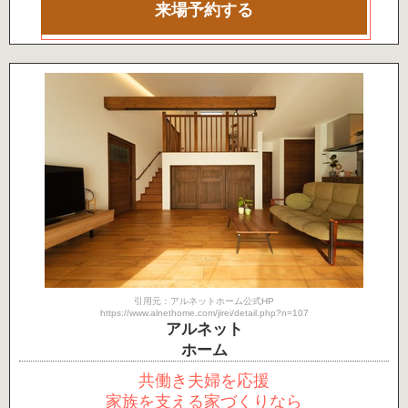
来場予約する
引用元：アルネットホーム公式HP
https://www.alnethome.com/jirei/detail.php?n=107
アルネット
ホーム
共働き夫婦を応援
家族を支える家づくりなら