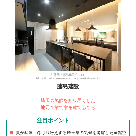
引用元：藤島建設公式HP
https://fujishima-kensetsu.co.jp/works/case60/
藤島建設
埼玉の気候を知り尽くした
地元企業で家を建てるなら
注目ポイント
夏が猛暑、冬は底冷えする埼玉県の気候を考慮した全館空