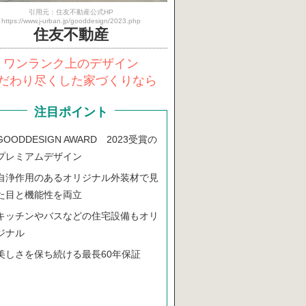
引用元：住友不動産公式HP
https://www.j-urban.jp/gooddesign/2023.php
住友不動産
ワンランク上のデザイン
だわり尽くした家づくりなら
注目ポイント
GOODDESIGN AWARD 2023受賞の
プレミアムデザイン
自浄作用のあるオリジナル外装材で見
た目と機能性を両立
キッチンやバスなどの住宅設備もオリ
ジナル
美しさを保ち続ける最長60年保証