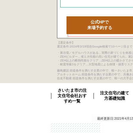
公式HPで
来場予約する
【選定条件】
選定条件:2024年3/19現在Google検索で10ペ
・展示場／モデルハウスがある…実際の家づくりを体感
・ZEHビルダー…省エネ性能の高い住宅が建てられ、家
・ZEH以上の断熱性能をクリア…ZEH以上の暖かさでさ
・耐震等級3をクリア…大型地震による倒壊・損害リス
藤島建設:前提条件を満たす企業の中で、唯一さいたま市、
アルネットホーム:前提条件を満たす企業の中で、共働
住友不動産:前提条件を満たす企業の中で、唯一の大手企
さいたま市の注
注文住宅の建て
文住宅会社おす
方基礎知識
すめ一覧
最終更新日:2021年4月1