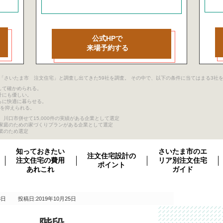
公式HPで
来場予約する
ージ目まで「さいたま市 注文住宅」と調査し出てきた59社を調査。 その中で、以下の条件に当てはまる3
して確かめられる。
計にも優しい。
らに快適に暮らせる。
クを抑えられる。
川口市併せて15,000件の実績がある企業として選定
き家庭のための家づくりプランがある企業として選定
業のため選定
知っておきたい
さいたま市のエ
注文住宅設計の
注文住宅の費用
リア別注文住宅
ポイント
あれこれ
ガイド
3日
投稿日:2019年10月25日