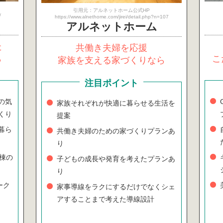
引用元：アルネットホーム公式HP
/
https://www.alnethome.com/jirei/detail.php?n=107
アルネット
ホーム
た
共働き夫婦を応援
ら
こ
家族を支える家づくりなら
注目ポイント
の気
家族それぞれが快適に暮らせる生活を
くり
提案
暮ら
共働き夫婦のための家づくりプランあ
り
0棟の
子どもの成長や発育を考えたプランあ
り
ーク
家事導線をラクにするだけでなくシェ
アすることまで考えた導線設計