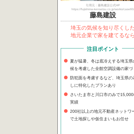
引用元：藤島建設公式HP
https://fujishima-kensetsu.co.jp/works/case60
藤島建設
埼玉の気候を知り尽くし
地元企業で家を建てるな
注目ポイント
夏が猛暑、冬は底冷えする埼玉県
候を考慮した全館空調設備の家づ
防犯面を考慮するなど、埼玉県の
しに特化したプランあり
さいたま市と川口市のみで15,00
実績
200社以上の地元不動産ネットワ
で土地探しや仮住まいもお任せ