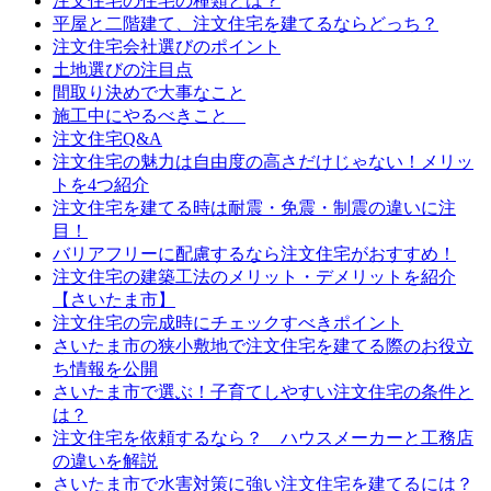
注文住宅の住宅の種類とは？
平屋と二階建て、注文住宅を建てるならどっち？
注文住宅会社選びのポイント
土地選びの注目点
間取り決めで大事なこと
施工中にやるべきこと
注文住宅Q&A
注文住宅の魅力は自由度の高さだけじゃない！メリッ
トを4つ紹介
注文住宅を建てる時は耐震・免震・制震の違いに注
目！
バリアフリーに配慮するなら注文住宅がおすすめ！
注文住宅の建築工法のメリット・デメリットを紹介
【さいたま市】
注文住宅の完成時にチェックすべきポイント
さいたま市の狭小敷地で注文住宅を建てる際のお役立
ち情報を公開
さいたま市で選ぶ！子育てしやすい注文住宅の条件と
は？
注文住宅を依頼するなら？ ハウスメーカーと工務店
の違いを解説
さいたま市で水害対策に強い注文住宅を建てるには？