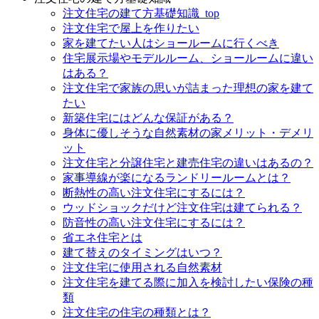
注文住宅の建て方基礎知識_top
注文住宅で屋上を作りたい
家を建てたい人はショールームに行くべき
住宅展示場やモデルルーム、ショールームに違い
はある？
注文住宅で家族の思いが詰まった理想の家を建て
たい
新築住宅にはどんな保証がある？
身体に優しそうな自然素材の家メリット・デメリ
ット
注文住宅と分譲住宅と建売住宅の違いはあるの？
家事導線が楽になるランドリールームとは？
断熱性の高い注文住宅にするには？
ウッドショックだけど注文住宅は建てられる？
防音性の高い注文住宅にするには？
省エネ住宅とは
建て替えのタイミングはいつ？
注文住宅に使用される自然素材
注文住宅を建てる際に加入を検討したい保険の種
類
注文住宅の住宅の種類とは？