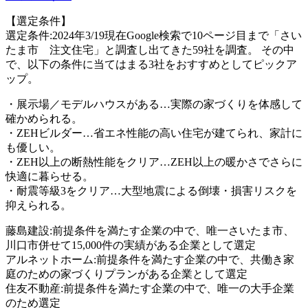
【選定条件】
選定条件:2024年3/19現在Google検索で10ページ目まで「さい
たま市 注文住宅」と調査し出てきた59社を調査。 その中
で、以下の条件に当てはまる3社をおすすめとしてピックア
ップ。
・展示場／モデルハウスがある…実際の家づくりを体感して
確かめられる。
・ZEHビルダー…省エネ性能の高い住宅が建てられ、家計に
も優しい。
・ZEH以上の断熱性能をクリア…ZEH以上の暖かさでさらに
快適に暮らせる。
・耐震等級3をクリア…大型地震による倒壊・損害リスクを
抑えられる。
藤島建設:前提条件を満たす企業の中で、唯一さいたま市、
川口市併せて15,000件の実績がある企業として選定
アルネットホーム:前提条件を満たす企業の中で、共働き家
庭のための家づくりプランがある企業として選定
住友不動産:前提条件を満たす企業の中で、唯一の大手企業
のため選定