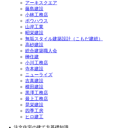
アーキスクエア
藤島建設
小林工務店
ポウハウス
山岸工業
昭栄建設
無垢スタイル建築設計（こもだ建総）
高砂建設
総合建築職人会
榊住建
小川工務店
寺本建設
ニューライズ
吉真建設
横田建設
黒澤工務店
最上工務店
晃栄建設
四季工房
ヒロ建工
注文住宅の建て方基礎知識