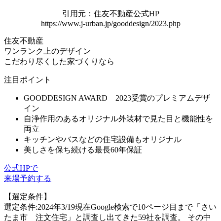
引用元：住友不動産公式HP
https://www.j-urban.jp/gooddesign/2023.php
住友不動産
ワンランク上のデザイン
こだわり尽くした家づくりなら
注目ポイント
GOODDESIGN AWARD 2023受賞のプレミアムデザ
イン
自浄作用のあるオリジナル外装材で見た目と機能性を
両立
キッチンやバスなどの住宅設備もオリジナル
美しさを保ち続ける最長60年保証
公式HPで
来場予約する
【選定条件】
選定条件:2024年3/19現在Google検索で10ページ目まで「さい
たま市 注文住宅」と調査し出てきた59社を調査。 その中