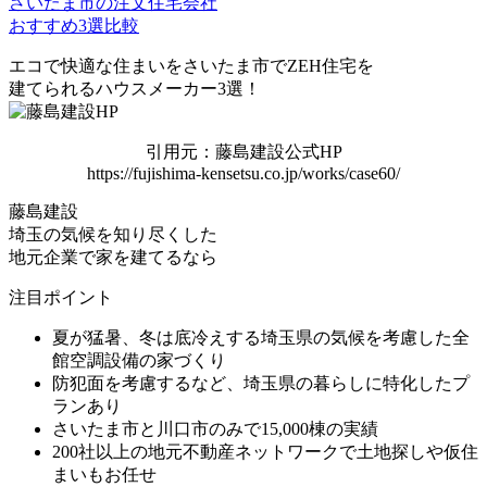
さいたま市の注文住宅会社
おすすめ3選比較
エコで快適な住まいを
さいたま市でZEH住宅を
建てられるハウスメーカー3選！
引用元：藤島建設公式HP
https://fujishima-kensetsu.co.jp/works/case60/
藤島建設
埼玉の気候を知り尽くした
地元企業で家を建てるなら
注目ポイント
夏が猛暑、冬は底冷えする埼玉県の気候を考慮した全
館空調設備の家づくり
防犯面を考慮するなど、埼玉県の暮らしに特化したプ
ランあり
さいたま市と川口市のみで15,000棟の実績
200社以上の地元不動産ネットワークで土地探しや仮住
まいもお任せ