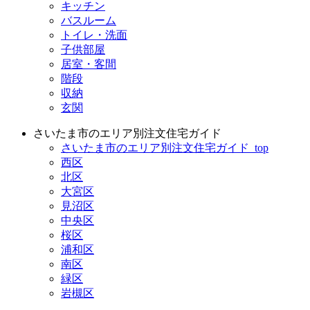
キッチン
バスルーム
トイレ・洗面
子供部屋
居室・客間
階段
収納
玄関
さいたま市のエリア別注文住宅ガイド
さいたま市のエリア別注文住宅ガイド_top
西区
北区
大宮区
見沼区
中央区
桜区
浦和区
南区
緑区
岩槻区