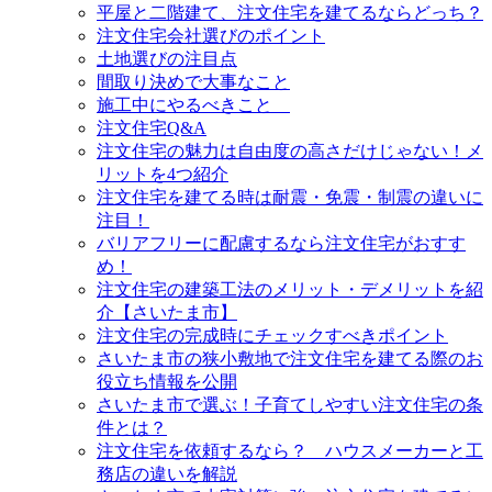
平屋と二階建て、注文住宅を建てるならどっち？
注文住宅会社選びのポイント
土地選びの注目点
間取り決めで大事なこと
施工中にやるべきこと
注文住宅Q&A
注文住宅の魅力は自由度の高さだけじゃない！メ
リットを4つ紹介
注文住宅を建てる時は耐震・免震・制震の違いに
注目！
バリアフリーに配慮するなら注文住宅がおすす
め！
注文住宅の建築工法のメリット・デメリットを紹
介【さいたま市】
注文住宅の完成時にチェックすべきポイント
さいたま市の狭小敷地で注文住宅を建てる際のお
役立ち情報を公開
さいたま市で選ぶ！子育てしやすい注文住宅の条
件とは？
注文住宅を依頼するなら？ ハウスメーカーと工
務店の違いを解説