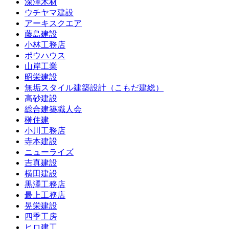
深澤木材
ウチヤマ建設
アーキスクエア
藤島建設
小林工務店
ポウハウス
山岸工業
昭栄建設
無垢スタイル建築設計（こもだ建総）
高砂建設
総合建築職人会
榊住建
小川工務店
寺本建設
ニューライズ
吉真建設
横田建設
黒澤工務店
最上工務店
晃栄建設
四季工房
ヒロ建工