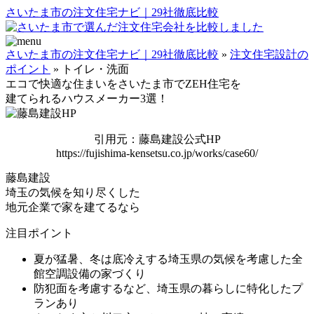
さいたま市の注文住宅ナビ｜29社徹底比較
さいたま市の注文住宅ナビ｜29社徹底比較
»
注文住宅設計の
ポイント
»
トイレ・洗面
エコで快適な住まいを
さいたま市でZEH住宅を
建てられるハウスメーカー3選！
引用元：藤島建設公式HP
https://fujishima-kensetsu.co.jp/works/case60/
藤島建設
埼玉の気候を知り尽くした
地元企業で家を建てるなら
注目ポイント
夏が猛暑、冬は底冷えする埼玉県の気候を考慮した全
館空調設備の家づくり
防犯面を考慮するなど、埼玉県の暮らしに特化したプ
ランあり