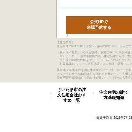
公式HPで
来場予約する
【選定条件】
選定条件:2024年3/19現在Google検索で10ペ
・展示場／モデルハウスがある…実際の家づくりを体感
・ZEHビルダー…省エネ性能の高い住宅が建てられ、家
・ZEH以上の断熱性能をクリア…ZEH以上の暖かさでさ
・耐震等級3をクリア…大型地震による倒壊・損害リス
藤島建設:前提条件を満たす企業の中で、唯一さいたま市、
アルネットホーム:前提条件を満たす企業の中で、共働
住友不動産:前提条件を満たす企業の中で、唯一の大手企
さいたま市の注
注文住宅の建て
文住宅会社おす
方基礎知識
すめ一覧
最終更新日:2025年7月1