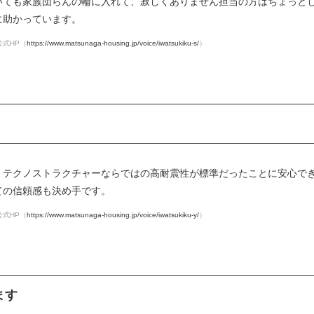
いても家族団らんの輪に入れて、寂しくありません担当の方はちょっと
に助かっています。
式HP（
https://www.matsunaga-housing.jp/voice/iwatsukiku-s/
）
、テクノストラクチャーならではの高耐震性が標準だったことに安心で
ての信頼感も決め手です。
式HP（
https://www.matsunaga-housing.jp/voice/iwatsukiku-y/
）
ます