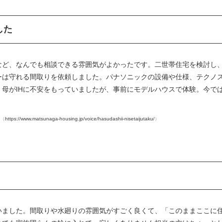
した
など、なんでも相談できる雰囲気がよかったです。二世帯住宅を検討し
ーは守れる間取りを依頼しました。パナソニックの設備や仕様、テクノ
母がIHに不安をもっていましたが、事前にモデルハウスで体験。今で
P（
https://www.matsunaga-housing.jp/voice/hasudashii-nisetaijutaku/
）
いました。間取りや水廻りの雰囲気がすごく良くて、「このままここに