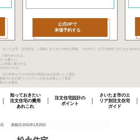
公式HPで
来場予約する
ージ目まで「さいたま市 注文住宅」と調査し出てきた59社を調査。 その中で、以下の条件に当てはまる3
して確かめられる。
計にも優しい。
らに快適に暮らせる。
クを抑えられる。
川口市併せて15,000件の実績がある企業として選定
き家庭のための家づくりプランがある企業として選定
業のため選定
知っておきたい
さいたま市のエ
注文住宅設計の
注文住宅の費用
リア別注文住宅
ポイント
あれこれ
ガイド
5日
投稿日:2021年1月25日