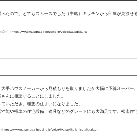
選べたので、とてもスムーズでした（中略）キッチンから部屋が見渡せ
式HP（
https://www.matsunaga-housing.jp/voice/iwatsukiku-o/
）
り大手ハウスメーカーから見積もりを取りましたが大幅に予算オーバー
宅さんに相談することにしました。
していただき、理想の住まいになりました。
震性能や標準の住宅設備、建具などのグレードにも大満足です。松永住
（
https://www.matsunaga-housing.jp/voice/iwatsukiku-k-nisetaijutaku/
）