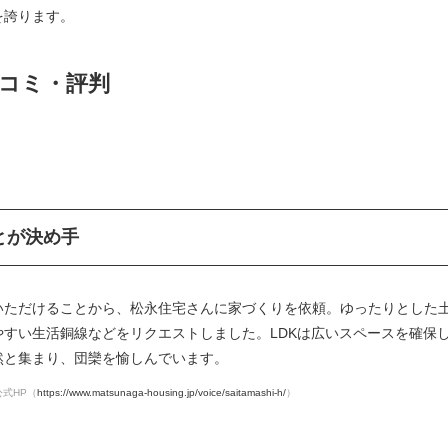
を誇ります。
コミ・評判
とが決め手
いただけることから、松永住宅さんに家づくりを依頼。ゆったりとした
すい生活銅線などをリクエストしました。LDKは広いスペースを確保
然と集まり、団欒を愉しんでいます。
式HP（
https://www.matsunaga-housing.jp/voice/saitamashi-h/
）