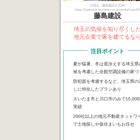
引用元：藤島建設公式HP
https://fujishima-kensetsu.co.jp/works/case60
藤島建設
埼玉の気候を知り尽くし
地元企業で家を建てるな
注目ポイント
夏が猛暑、冬は底冷えする埼玉県
候を考慮した全館空調設備の家づ
防犯面を考慮するなど、埼玉県の
しに特化したプランあり
さいたま市と川口市のみで15,00
実績
200社以上の地元不動産ネットワ
で土地探しや仮住まいもお任せ