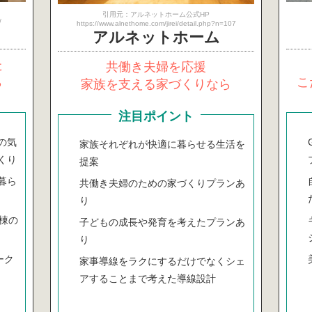
引用元：アルネットホーム公式HP
/
https://www.alnethome.com/jirei/detail.php?n=107
アルネット
ホーム
た
共働き夫婦を応援
ら
こ
家族を支える家づくりなら
注目ポイント
の気
家族それぞれが快適に暮らせる生活を
くり
提案
暮ら
共働き夫婦のための家づくりプランあ
り
0棟の
子どもの成長や発育を考えたプランあ
り
ーク
家事導線をラクにするだけでなくシェ
アすることまで考えた導線設計