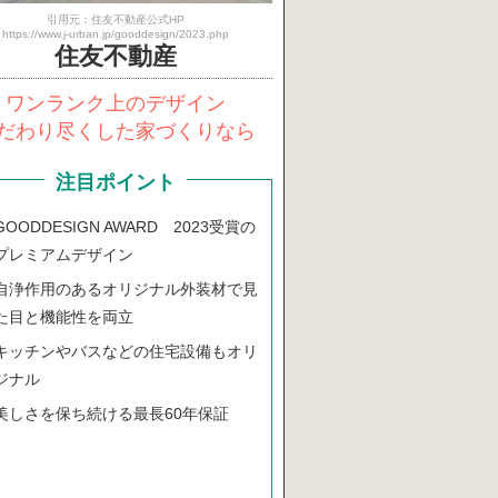
引用元：住友不動産公式HP
https://www.j-urban.jp/gooddesign/2023.php
住友不動産
ワンランク上のデザイン
だわり尽くした家づくりなら
注目ポイント
GOODDESIGN AWARD 2023受賞の
プレミアムデザイン
自浄作用のあるオリジナル外装材で見
た目と機能性を両立
キッチンやバスなどの住宅設備もオリ
ジナル
美しさを保ち続ける最長60年保証